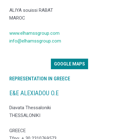
ALIYA souissi RABAT
MAROC
www.elhamssgroup.com
info@elhamssgroup.com
GOOGLE MAPS
REPRESENTATION IN GREECE
E&E ALEXIADOU O.E
Diavata Thessaloniki
THESSALONIKI
GREECE
Tfno: + 30 2310769573