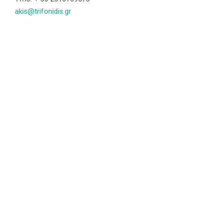
akis@trifonidis.gr
Enlaces de Interés
Aviso Legal
Política de Privacidad
Política de Cookies
Política de Calidad
Canal Denuncias en Empresas
Transparencia