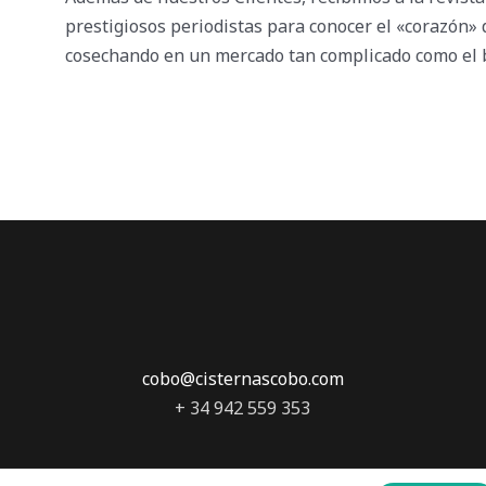
prestigiosos periodistas para conocer el «corazón»
cosechando en un mercado tan complicado como el b
cobo@cisternascobo.com
+ 34 942 559 353