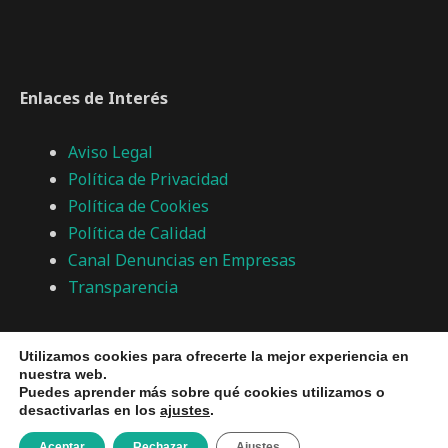
Enlaces de Interés
Aviso Legal
Política de Privacidad
Política de Cookies
Política de Calidad
Canal Denuncias en Empresas
Transparencia
cobo@cisternascobo.com
Utilizamos cookies para ofrecerte la mejor experiencia en
+ 34 942 559 353
nuestra web.
Puedes aprender más sobre qué cookies utilizamos o
desactivarlas en los
ajustes
.
Aceptar
Rechazar
Ajustes